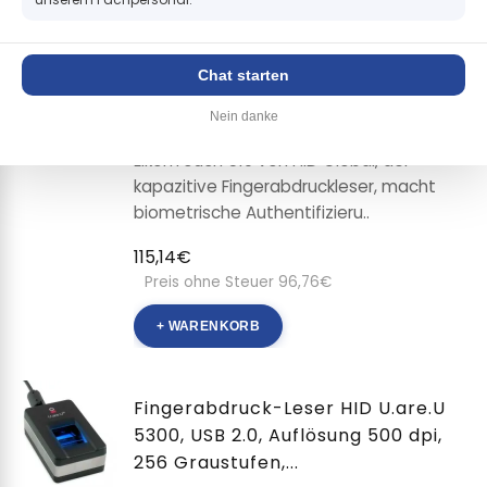
Fingerabdruck-Leser HID
EikonTouch TC510, USB 2.0,
Chat starten
kapazitiv, DP4500 Gehäuse,
Auflösung:...
Nein danke
EikonTouch 510 von HID Global, der
kapazitive Fingerabdruckleser, macht
biometrische Authentifizieru..
115,14€
Preis ohne Steuer 96,76€
+ WARENKORB
Fingerabdruck-Leser HID U.are.U
5300, USB 2.0, Auflösung 500 dpi,
256 Graustufen,...