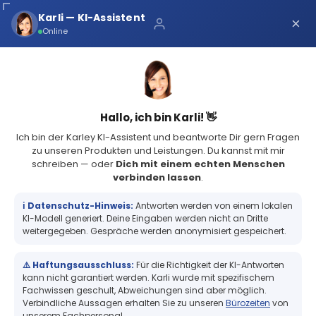
Über uns
Karli — KI-Assistent
×
×
Schnelle Lieferung
Online
Sichere Zahlung
Service Portal
(68 Bewertungen)
4.8
Sicher bei Karley
0
Hallo, ich bin Karli! 👋
Ich bin der Karley KI-Assistent und beantworte Dir gern Fragen
zu unseren Produkten und Leistungen. Du kannst mit mir
schreiben — oder
Dich mit einem echten Menschen
verbinden lassen
.
ℹ️ Datenschutz-Hinweis:
Antworten werden von einem lokalen
KI-Modell generiert. Deine Eingaben werden nicht an Dritte
weitergegeben. Gespräche werden anonymisiert gespeichert.
Hersteller
HID
⚠️ Haftungsausschluss:
Für die Richtigkeit der KI-Antworten
kann nicht garantiert werden. Karli wurde mit spezifischem
Vorgabe
15
Fachwissen geschult, Abweichungen sind aber möglich.
Verbindliche Aussagen erhalten Sie zu unseren
Bürozeiten
von
unserem Fachpersonal.