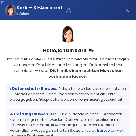
Über uns
Karli — KI-Assistent
×
×
Schnelle Lieferung
Online
Sichere Zahlung
Service Portal
(68 Bewertungen)
4.8
Sicher bei Karley
0
Hallo, ich bin Karli! 👋
Ich bin der Karley KI-Assistent und beantworte Dir gern Fragen
zu unseren Produkten und Leistungen. Du kannst mit mir
schreiben — oder
Dich mit einem echten Menschen
verbinden lassen
.
RFID-Technik
RFID Leser/Schreiber
ℹ️ Datenschutz-Hinweis:
Antworten werden von einem lokalen
RFID Leser/Schreiber
KI-Modell generiert. Deine Eingaben werden nicht an Dritte
weitergegeben. Gespräche werden anonymisiert gespeichert.
Hier findest du einige RFID‑Lese- und
⚠️ Haftungsausschluss:
Für die Richtigkeit der KI-Antworten
kann nicht garantiert werden. Karli wurde mit spezifischem
Schreibgeräte. Besonders bei den Lesern musst du
Fachwissen geschult, Abweichungen sind aber möglich.
wissen, was du auslesen kannst! Viele Kunden
Verbindliche Aussagen erhalten Sie zu unseren
Bürozeiten
von
gehen fälschlicherweise davon aus, dass ein Leser
unserem Fachpersonal.