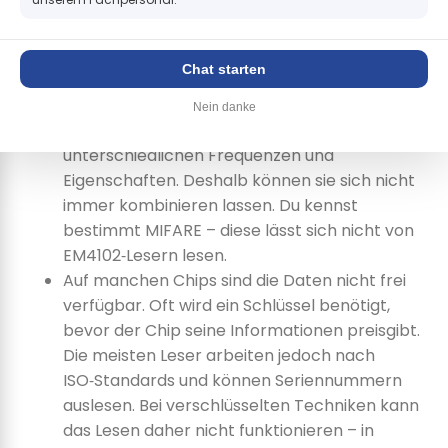
alles ausliest – das ist nicht so, weil Transponder
sehr unterschiedlich sind.
Chat starten
Ein kurzer Überblick über die wichtigsten Punkte:
Nein danke
Es gibt verschiedene Techniken mit
unterschiedlichen Frequenzen und
Eigenschaften. Deshalb können sie sich nicht
immer kombinieren lassen. Du kennst
bestimmt MIFARE – diese lässt sich nicht von
EM4102‑Lesern lesen.
Auf manchen Chips sind die Daten nicht frei
verfügbar. Oft wird ein Schlüssel benötigt,
bevor der Chip seine Informationen preisgibt.
Die meisten Leser arbeiten jedoch nach
ISO‑Standards und können Seriennummern
auslesen. Bei verschlüsselten Techniken kann
das Lesen daher nicht funktionieren – in