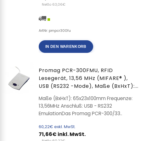
Netto 63,06€
ArtNr: pmpcr300fu
IN DEN WARENKORB
Promag PCR-300FMU, RFID
Lesegerät, 13,56 MHz (MIFARE® ),
USB (RS232 -Mode), Maße (BxHxT):...
Maße (BxHxT): 65x23x100mm Frequenze:
13,56MHz Anschluß: USB - RS232
EmulationDas Promag PCR-300/33..
60,22€ exkl. MwSt.
71,66€ inkl. MwSt.
Netto 60,22€