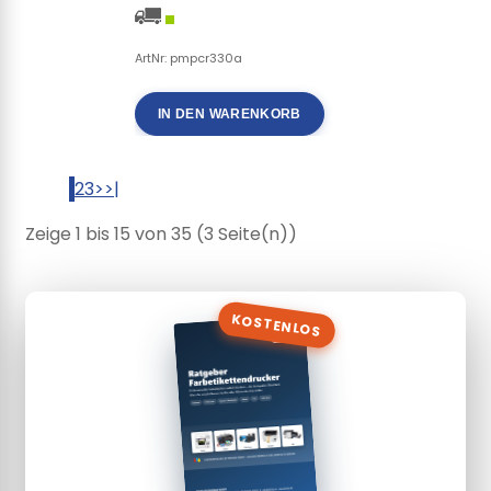
ArtNr: pmpcr330a
IN DEN WARENKORB
1
2
3
>
>|
Zeige 1 bis 15 von 35 (3 Seite(n))
KOSTENLOS