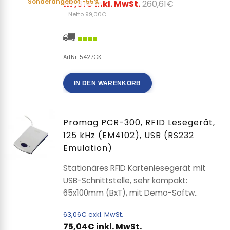
Sonderangebot
-55%
117,81€ inkl. MwSt.
260,61€
Netto 99,00€
ArtNr: 5427CK
IN DEN WARENKORB
Promag PCR-300, RFID Lesegerät,
125 kHz (EM4102), USB (RS232
Emulation)
Stationäres RFID Kartenlesegerät mit
USB-Schnittstelle, sehr kompakt:
65x100mm (BxT), mit Demo-Softw..
63,06€ exkl. MwSt.
75,04€ inkl. MwSt.