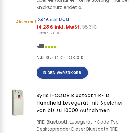
aber einwandfrei - keine Störung - nur der
Knickschutz endet a..
12,00€ exkl. MwSt.
Abverkauf
14,28€ inkl. MwSt.
58,31€
Netto 12,00€
ArtNr: Star-ST-D14-125KHZ-D
IN DEN WARENKORB
Syris I-CODE Bluetooth RFID
Handheld Lesegerät mit Speicher
von bis zu 10000 Aufnahmen
RFID Bluetooth Lesegerät I-Code Typ
Desktopreader Dieser Bluetooth RFID